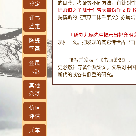
鉴定
的目鉴、考证等不同方法，有针对性
陆师道之子陆士仁曾大量伪作文氏书
证书
揭傒斯的《真草二体千字文》亦属陆
鉴定
再继刘九庵先生揭示出祝允明
陶瓷
现》一文。把发现的其它传世古书画
字画
撰写并发表了《书画鉴识》、
金属
史必然》等著作及论文，先后对中国
玉器
断代的或各有侧重的研究。
其他
杂项
价值
评估
乘车