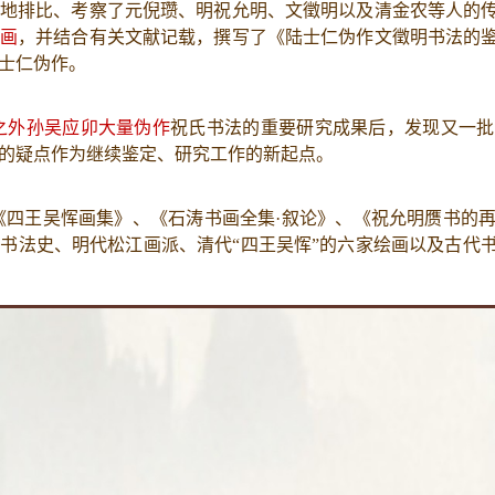
地排比、考察了元倪瓒、明祝允明、文徵明以及清金农等人的
画
，并结合有关文献记载，撰写了《陆士仁伪作文徵明书法的
士仁伪作。
之外孙吴应卯大量伪作
祝氏书法的重要研究成果后，发现又一批
的疑点作为继续鉴定、研究工作的新起点。
《四王吴恽画集》、《石涛书画全集·叙论》、《祝允明赝书的
书法史、明代松江画派、清代“四王吴恽”的六家绘画以及古代