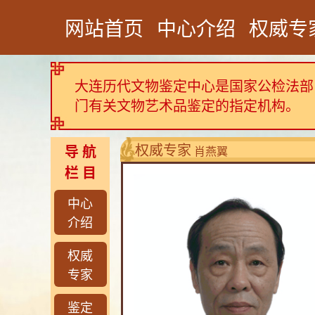
网站首页
中心介绍
权威专
大连历代文物鉴定中心是国家公检法部
门有关文物艺术品鉴定的指定机构。
权威专家
导 航
肖燕翼
栏 目
中心
介绍
权威
专家
鉴定