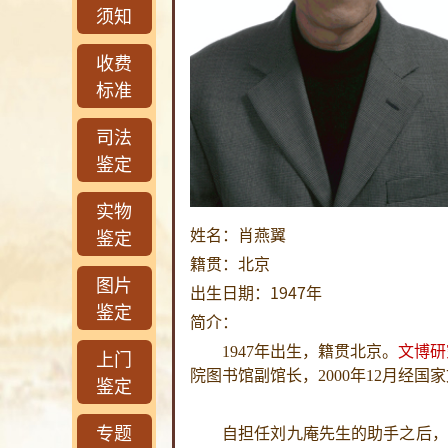
须知
收费
标准
司法
鉴定
实物
姓名：肖燕翼
鉴定
籍贯：北京
图片
出生日期：1947年
鉴定
简介：
1947年出生，籍贯北京。
文博研
上门
院图书馆副馆长，2000年12月经国
鉴定
专题
自担任刘九庵先生的助手之后，